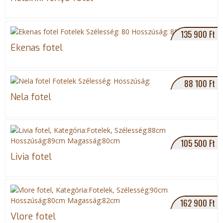
e
g
135 900 Ft
Ekenas fotel
i
h
88 100 Ft
e
Nela fotel
l
y
105 500 Ft
Livia fotel
162 900 Ft
Vlore fotel