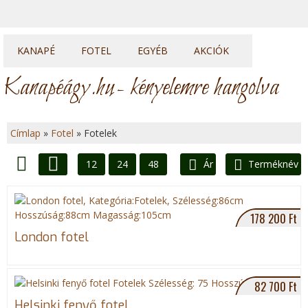
KANAPÉ
FOTEL
EGYÉB
AKCIÓK
Kanapék
Fotelek
Heverők
Kanapéágy.hu
- kényelemre hangolva
Sarok kanapék
Fotelágyak
Franciaágyak
U sarkok
Ülőkék
Topperek
Címlap
»
Fotel
»
Fotelek
Elemes kanapék
J
12
24
48
Ár
Terméknév
e
Lista
Rács
l
178 200 Ft
e
London fotel
n
82 700 Ft
l
Helsinki fenyő fotel