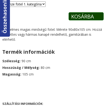
Összehasonlítás
e
g
i
Kényelmes magas minőségű fotel. Mérete 90x80x105 cm. Hozzá
h
illő kettes vagy hármas kanapé rendelhető, garnitúrában is
elérhető.
e
Termék információk
l
Szélesség:
90 cm
y
Hosszúság / Mélység:
80 cm
Magasság:
105 cm
g
SZÁLLÍTÁSI INFORMÁCIÓK: