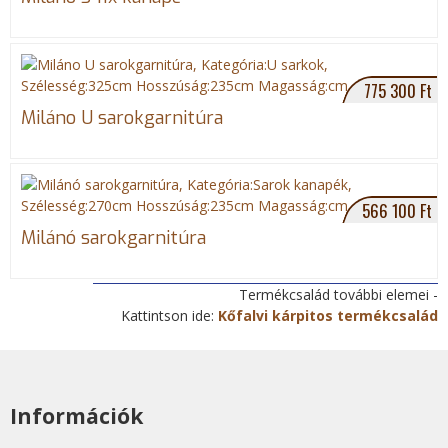
b
n
o
e
o
k
775 300 Ft
Miláno U sarokgarnitúra
566 100 Ft
Milánó sarokgarnitúra
Termékcsalád további elemei -
Kattintson ide:
Kőfalvi kárpitos termékcsalád
Információk