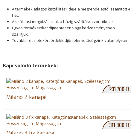
y
A termékek átlagos kiszállítási ideje a megrendeléstől szám
ított 4
i
hét.
A szállítási megbízás csak a házig szállításra vonatkozik.
k
Egyes termékeinket díjmentesen vagy kedvezményesen
szállítjuk.
2
További részletekért érdeklődjön elérhetőségeink valamelyikén.
.
j
Kapcsolódó termékek:
S
G
T
h
o
p
a
o
e
r
g
e
g
231 700 Ft
e
l
t
Miláno 2 kanapé
o
e
n
P
i
F
l
d
a
u
g
c
s
e
311 800 Ft
e
t
Milánó 3 fix kanapé