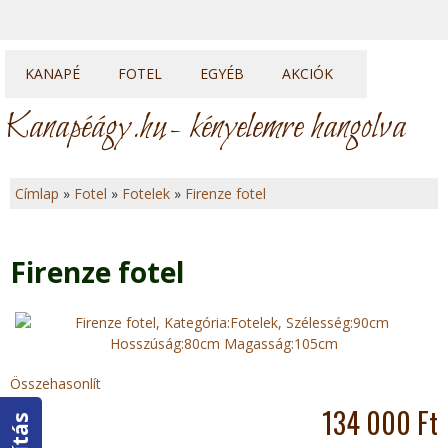
KANAPÉ
FOTEL
EGYÉB
AKCIÓK
Kanapék
Fotelek
Heverők
Kanapéágy.hu
- kényelemre hangolva
Sarok kanapék
Fotelágyak
Franciaágyak
U sarkok
Ülőkék
Topperek
Címlap
»
Fotel
»
Fotelek
»
Firenze fotel
Elemes kanapék
J
e
Firenze fotel
l
e
n
Összehasonlít
134 000 Ft
l