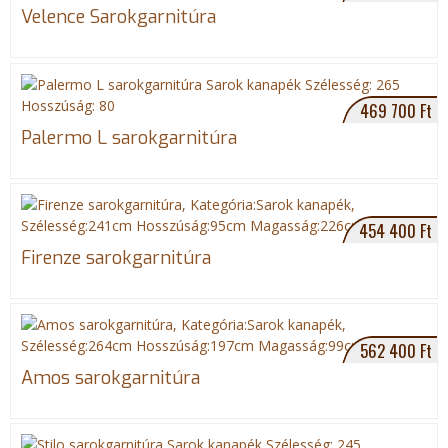
Velence Sarokgarnitúra
e
g
i
469 700 Ft
Palermo L sarokgarnitúra
h
e
454 400 Ft
l
Firenze sarokgarnitúra
y
562 400 Ft
Amos sarokgarnitúra