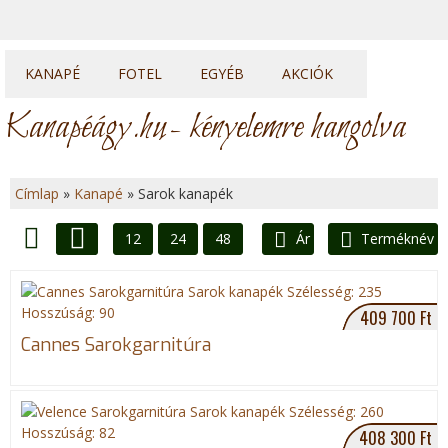
KANAPÉ
FOTEL
EGYÉB
AKCIÓK
Kanapék
Fotelek
Heverők
Kanapéágy.hu
- kényelemre hangolva
Sarok kanapék
Fotelágyak
Franciaágyak
U sarkok
Ülőkék
Topperek
Címlap
»
Kanapé
»
Sarok kanapék
Elemes kanapék
J
12
24
48
Ár
Terméknév
e
Lista
Rács
l
409 700 Ft
e
Cannes Sarokgarnitúra
n
l
408 300 Ft