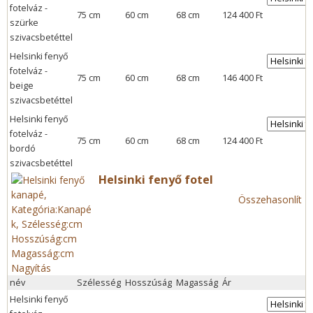
fotelváz -
75 cm
60 cm
68 cm
124 400 Ft
szürke
szivacsbetéttel
Helsinki fenyő
fotelváz -
75 cm
60 cm
68 cm
146 400 Ft
beige
szivacsbetéttel
Helsinki fenyő
fotelváz -
75 cm
60 cm
68 cm
124 400 Ft
bordó
szivacsbetéttel
Helsinki fenyő fotel
Összehasonlít
Nagyítás
név
Szélesség
Hosszúság
Magasság
Ár
Helsinki fenyő