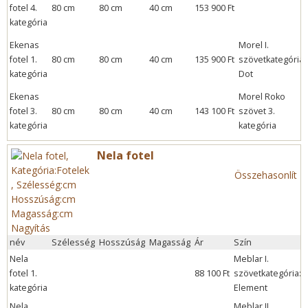
fotel 4.
80 cm
80 cm
40 cm
153 900 Ft
kategória
Ekenas
Morel I.
fotel 1.
80 cm
80 cm
40 cm
135 900 Ft
szövetkategória:
kategória
Dot
Ekenas
Morel Roko
fotel 3.
80 cm
80 cm
40 cm
143 100 Ft
szövet 3.
kategória
kategória
Nela fotel
Összehasonlít
Nagyítás
név
Szélesség
Hosszúság
Magasság
Ár
Szín
Nela
Meblar I.
fotel 1.
88 100 Ft
szövetkategória:
kategória
Element
í
Nela
Meblar II.