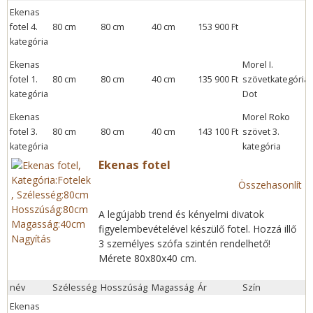
Ekenas
fotel 4.
80 cm
80 cm
40 cm
153 900 Ft
kategória
Ekenas
Morel I.
fotel 1.
80 cm
80 cm
40 cm
135 900 Ft
szövetkategória:
kategória
Dot
Ekenas
Morel Roko
fotel 3.
80 cm
80 cm
40 cm
143 100 Ft
szövet 3.
kategória
kategória
Ekenas fotel
Összehasonlít
A legújabb trend és kényelmi divatok
figyelembevételével készülő fotel. Hozzá illő
Nagyítás
3 személyes szófa szintén rendelhető!
Mérete 80x80x40 cm.
név
Szélesség
Hosszúság
Magasság
Ár
Szín
Ekenas