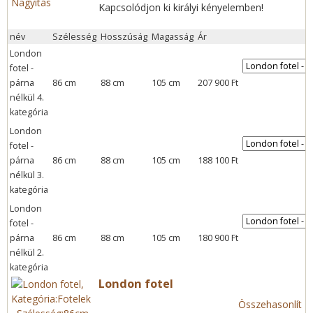
Nagyítás
Kapcsolódjon ki királyi kényelemben!
név
Szélesség
Hosszúság
Magasság
Ár
London
fotel -
párna
86 cm
88 cm
105 cm
207 900 Ft
nélkül 4.
kategória
London
fotel -
párna
86 cm
88 cm
105 cm
188 100 Ft
nélkül 3.
kategória
London
fotel -
párna
86 cm
88 cm
105 cm
180 900 Ft
nélkül 2.
kategória
London fotel
Összehasonlít