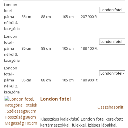
London
e
fotel -
párna
86 cm
88 cm
105 cm
207 900 Ft
g
nélkül 4.
kategória
i
London
h
fotel -
párna
86 cm
88 cm
105 cm
188 100 Ft
e
nélkül 3.
kategória
l
London
fotel -
y
párna
86 cm
88 cm
105 cm
180 900 Ft
nélkül 2.
kategória
London fotel
Összehasonlít
Klasszikus kialakítású London fotel kerekített
kartámaszokkal, fülekkel, ízléses lábakkal.