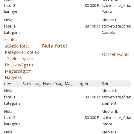
fotel 2.
80 000 Ft
szövetkategória:
kategória
Patica
í
Nela
Meblar I.
fotel 1.
88 100 Ft
szövetkategória:
kategória
Castelo
í
tovább
Nela fotel
Összehasonlít
Nagyítás
név
Szélesség
Hosszúság
Magasság
Ár
Szín
Nela
Meblar I.
fotel 1.
88 100 Ft
szövetkategória:
kategória
Element
í
Nela
Meblar II.
fotel 2.
80 000 Ft
szövetkategória:
kategória
Patica
í
Nela
Meblar I.