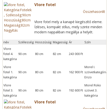
Vlore fotel
Összehasonlít
Vlore fotel mely a kanapé kiegészítő eleme.
Ízléses, kompakt stílus, mely szinte minden
Nagyítás
modern nappaliban megállja a helyét.
név
Szélesség
Hosszúság
Magasság
Ár
Szín
Vlore
fotel 4.
90 cm
80 cm
82 cm
243 000 Ft
kategória
Vlore
Morel I.
fotel 1.
90 cm
80 cm
82 cm
162 900 Ft
szövetkategória:
kategória
Enzo
Vlore
Morel Roko
fotel 3.
90 cm
80 cm
82 cm
192 600 Ft
szövet 3.
kategória
kategória
Vlore fotel
Összehasonlít