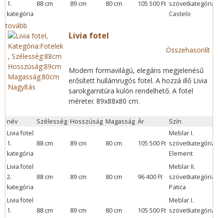
1.
88 cm
89 cm
80 cm
105 500 Ft
szövetkategória:
kategória
Castelo
tovább
Livia fotel
Összehasonlít
Modern formavilágú, elegáns megjelenésű
erősített hullámrugós fotel. A hozzá illő Livia
Nagyítás
sarokgarnitúra külön rendelhető. A fotel
méretei: 89x88x80 cm.
név
Szélesség
Hosszúság
Magasság
Ár
Szín
Livia fotel
Meblar I.
1.
88 cm
89 cm
80 cm
105 500 Ft
szövetkategória:
kategória
Element
Livia fotel
Meblar II.
2.
88 cm
89 cm
80 cm
96 400 Ft
szövetkategória:
kategória
Patica
Livia fotel
Meblar I.
1.
88 cm
89 cm
80 cm
105 500 Ft
szövetkategória: