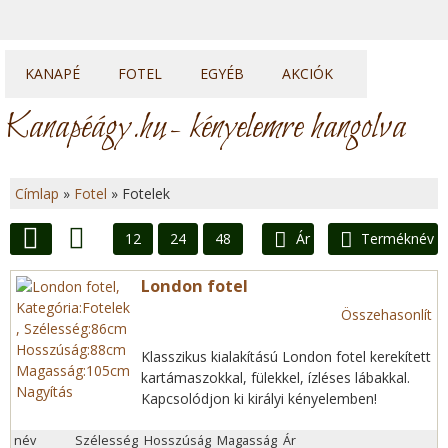
KANAPÉ
FOTEL
EGYÉB
AKCIÓK
Kanapék
Fotelek
Heverők
Kanapéágy.hu
- kényelemre hangolva
Sarok kanapék
Fotelágyak
Franciaágyak
U sarkok
Ülőkék
Topperek
Címlap
»
Fotel
»
Fotelek
Elemes kanapék
J
12
24
48
Ár
Terméknév
e
Lista
Rács
London fotel
l
Összehasonlít
e
Klasszikus kialakítású London fotel kerekített
kartámaszokkal, fülekkel, ízléses lábakkal.
n
Nagyítás
Kapcsolódjon ki királyi kényelemben!
l
név
Szélesség
Hosszúság
Magasság
Ár