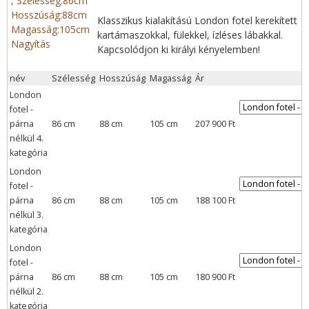
Klasszikus kialakítású London fotel kerekített
kartámaszokkal, fülekkel, ízléses lábakkal.
Nagyítás
Kapcsolódjon ki királyi kényelemben!
név
Szélesség
Hosszúság
Magasság
Ár
London
fotel -
párna
86 cm
88 cm
105 cm
207 900 Ft
nélkül 4.
kategória
London
fotel -
párna
86 cm
88 cm
105 cm
188 100 Ft
nélkül 3.
kategória
London
fotel -
párna
86 cm
88 cm
105 cm
180 900 Ft
nélkül 2.
kategória