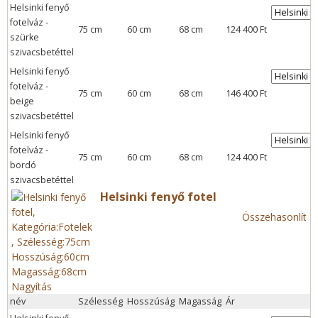
Helsinki fenyő
fotelváz -
75 cm
60 cm
68 cm
124 400 Ft
szürke
szivacsbetéttel
Helsinki fenyő
fotelváz -
75 cm
60 cm
68 cm
146 400 Ft
beige
szivacsbetéttel
Helsinki fenyő
fotelváz -
75 cm
60 cm
68 cm
124 400 Ft
bordó
szivacsbetéttel
Helsinki fenyő fotel
Összehasonlít
Nagyítás
név
Szélesség
Hosszúság
Magasság
Ár