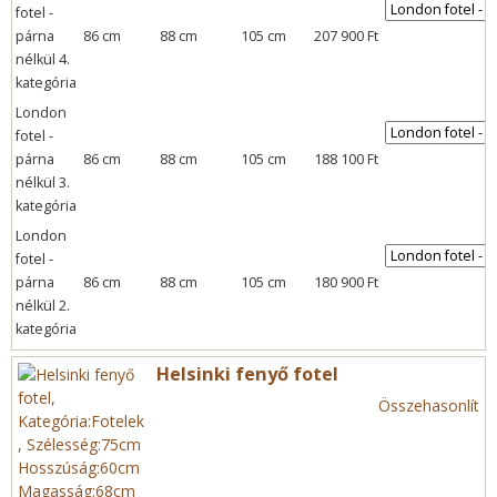
fotel -
párna
86 cm
88 cm
105 cm
207 900 Ft
nélkül 4.
kategória
London
fotel -
párna
86 cm
88 cm
105 cm
188 100 Ft
nélkül 3.
kategória
London
fotel -
párna
86 cm
88 cm
105 cm
180 900 Ft
nélkül 2.
kategória
Helsinki fenyő fotel
Összehasonlít