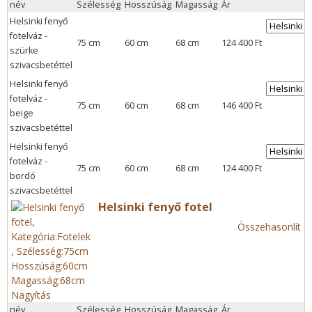
név
Szélesség
Hosszúság
Magasság
Ár
Helsinki fenyő
fotelváz -
75 cm
60 cm
68 cm
124 400 Ft
szürke
szivacsbetéttel
Helsinki fenyő
fotelváz -
75 cm
60 cm
68 cm
146 400 Ft
beige
szivacsbetéttel
Helsinki fenyő
fotelváz -
75 cm
60 cm
68 cm
124 400 Ft
bordó
szivacsbetéttel
Helsinki fenyő fotel
Összehasonlít
Nagyítás
név
Szélesség
Hosszúság
Magasság
Ár