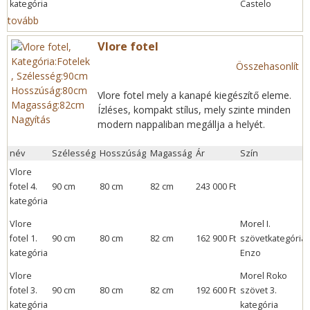
kategória
Castelo
tovább
Vlore fotel
Összehasonlít
Vlore fotel mely a kanapé kiegészítő eleme.
Ízléses, kompakt stílus, mely szinte minden
Nagyítás
modern nappaliban megállja a helyét.
név
Szélesség
Hosszúság
Magasság
Ár
Szín
Vlore
fotel 4.
90 cm
80 cm
82 cm
243 000 Ft
kategória
Vlore
Morel I.
fotel 1.
90 cm
80 cm
82 cm
162 900 Ft
szövetkategória:
kategória
Enzo
Vlore
Morel Roko
fotel 3.
90 cm
80 cm
82 cm
192 600 Ft
szövet 3.
kategória
kategória