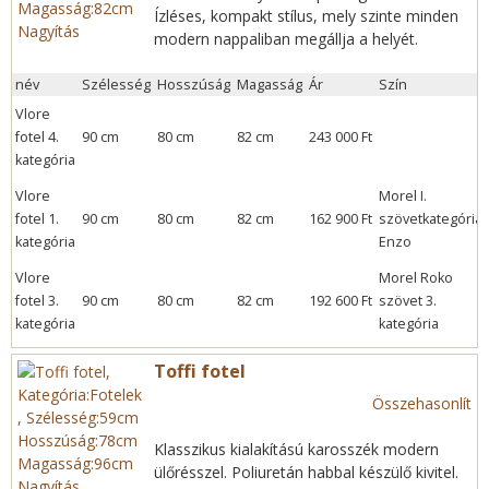
Ízléses, kompakt stílus, mely szinte minden
Nagyítás
modern nappaliban megállja a helyét.
név
Szélesség
Hosszúság
Magasság
Ár
Szín
Vlore
fotel 4.
90 cm
80 cm
82 cm
243 000 Ft
kategória
Vlore
Morel I.
fotel 1.
90 cm
80 cm
82 cm
162 900 Ft
szövetkategória:
kategória
Enzo
Vlore
Morel Roko
fotel 3.
90 cm
80 cm
82 cm
192 600 Ft
szövet 3.
kategória
kategória
Toffi fotel
Összehasonlít
Klasszikus kialakítású karosszék modern
ülőrésszel. Poliuretán habbal készülő kivitel.
Nagyítás