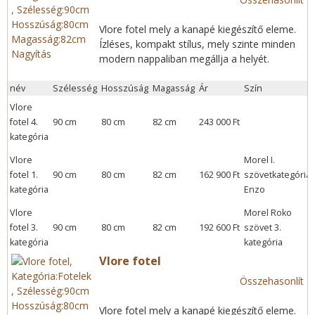
Vlore fotel mely a kanapé kiegészítő eleme.
Ízléses, kompakt stílus, mely szinte minden
Nagyítás
modern nappaliban megállja a helyét.
név
Szélesség
Hosszúság
Magasság
Ár
Szín
Vlore
fotel 4.
90 cm
80 cm
82 cm
243 000 Ft
kategória
Vlore
Morel I.
fotel 1.
90 cm
80 cm
82 cm
162 900 Ft
szövetkategória:
kategória
Enzo
Vlore
Morel Roko
fotel 3.
90 cm
80 cm
82 cm
192 600 Ft
szövet 3.
kategória
kategória
Vlore fotel
Összehasonlít
Vlore fotel mely a kanapé kiegészítő eleme.