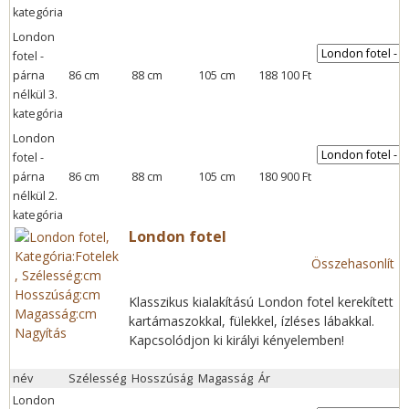
kategória
London
fotel -
párna
86 cm
88 cm
105 cm
188 100 Ft
nélkül 3.
kategória
London
fotel -
párna
86 cm
88 cm
105 cm
180 900 Ft
nélkül 2.
kategória
London fotel
Összehasonlít
Klasszikus kialakítású London fotel kerekített
kartámaszokkal, fülekkel, ízléses lábakkal.
Nagyítás
Kapcsolódjon ki királyi kényelemben!
név
Szélesség
Hosszúság
Magasság
Ár
London