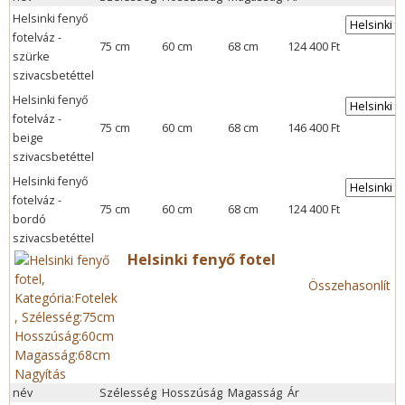
Helsinki fenyő
fotelváz -
75 cm
60 cm
68 cm
124 400 Ft
szürke
szivacsbetéttel
Helsinki fenyő
fotelváz -
75 cm
60 cm
68 cm
146 400 Ft
beige
szivacsbetéttel
Helsinki fenyő
fotelváz -
75 cm
60 cm
68 cm
124 400 Ft
bordó
szivacsbetéttel
Helsinki fenyő fotel
Összehasonlít
Nagyítás
név
Szélesség
Hosszúság
Magasság
Ár