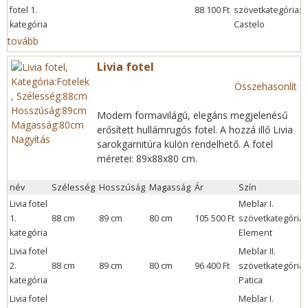
fotel 1.
88 100 Ft
szövetkategória:
kategória
Castelo
í
tovább
Livia fotel
Összehasonlít
Modern formavilágú, elegáns megjelenésű
erősített hullámrugós fotel. A hozzá illő Livia
Nagyítás
sarokgarnitúra külön rendelhető. A fotel
méretei: 89x88x80 cm.
név
Szélesség
Hosszúság
Magasság
Ár
Szín
Livia fotel
Meblar I.
1.
88 cm
89 cm
80 cm
105 500 Ft
szövetkategória:
kategória
Element
Livia fotel
Meblar II.
2.
88 cm
89 cm
80 cm
96 400 Ft
szövetkategória:
kategória
Patica
Livia fotel
Meblar I.