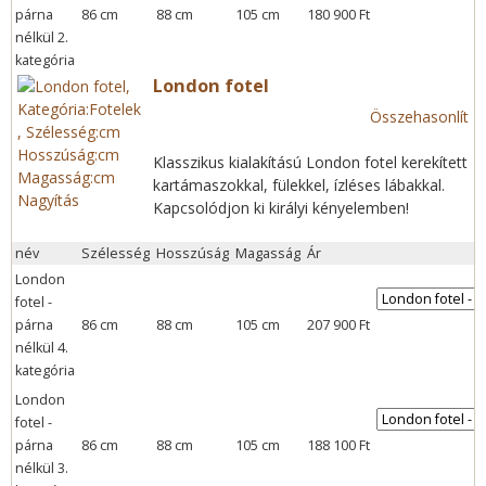
párna
86 cm
88 cm
105 cm
180 900 Ft
nélkül 2.
kategória
London fotel
Összehasonlít
Klasszikus kialakítású London fotel kerekített
kartámaszokkal, fülekkel, ízléses lábakkal.
Nagyítás
Kapcsolódjon ki királyi kényelemben!
név
Szélesség
Hosszúság
Magasság
Ár
London
fotel -
párna
86 cm
88 cm
105 cm
207 900 Ft
nélkül 4.
kategória
London
fotel -
párna
86 cm
88 cm
105 cm
188 100 Ft
nélkül 3.