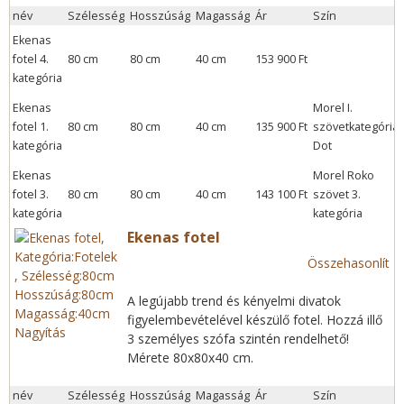
név
Szélesség
Hosszúság
Magasság
Ár
Szín
Ekenas
fotel 4.
80 cm
80 cm
40 cm
153 900 Ft
kategória
Ekenas
Morel I.
fotel 1.
80 cm
80 cm
40 cm
135 900 Ft
szövetkategória:
kategória
Dot
Ekenas
Morel Roko
fotel 3.
80 cm
80 cm
40 cm
143 100 Ft
szövet 3.
kategória
kategória
Ekenas fotel
Összehasonlít
A legújabb trend és kényelmi divatok
figyelembevételével készülő fotel. Hozzá illő
Nagyítás
3 személyes szófa szintén rendelhető!
Mérete 80x80x40 cm.
név
Szélesség
Hosszúság
Magasság
Ár
Szín