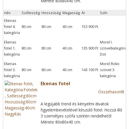
Mérete 80x80x40 cm.
a
név
Szélesség
Hosszúság
Magasság
Ár
Szín
k
Ekenas
fotel 4.
80 cm
80 cm
40 cm
153 900 Ft
kategória
Ekenas
Morel I.
fotel 1.
80 cm
80 cm
40 cm
135 900 Ft
szövetkategória:
kategória
Dot
Ekenas
Morel Roko
fotel 3.
80 cm
80 cm
40 cm
143 100 Ft
szövet 3.
kategória
kategória
Ekenas fotel
Összehasonlít
A legújabb trend és kényelmi divatok
figyelembevételével készülő fotel. Hozzá illő
Nagyítás
3 személyes szófa szintén rendelhető!
Mérete 80x80x40 cm.