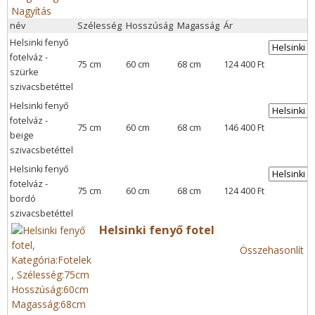
Nagyítás
név
Szélesség
Hosszúság
Magasság
Ár
Helsinki fenyő
fotelváz -
75 cm
60 cm
68 cm
124 400 Ft
szürke
szivacsbetéttel
Helsinki fenyő
fotelváz -
75 cm
60 cm
68 cm
146 400 Ft
beige
szivacsbetéttel
Helsinki fenyő
fotelváz -
75 cm
60 cm
68 cm
124 400 Ft
bordó
szivacsbetéttel
Helsinki fenyő fotel
Összehasonlít