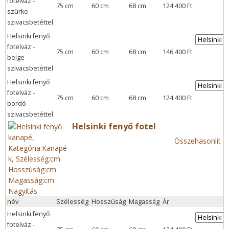
fotelváz -
75 cm
60 cm
68 cm
124 400 Ft
szürke
szivacsbetéttel
Helsinki fenyő
fotelváz -
75 cm
60 cm
68 cm
146 400 Ft
beige
szivacsbetéttel
Helsinki fenyő
fotelváz -
75 cm
60 cm
68 cm
124 400 Ft
bordó
szivacsbetéttel
Helsinki fenyő fotel
Összehasonlít
Nagyítás
név
Szélesség
Hosszúság
Magasság
Ár
Helsinki fenyő
fotelváz -