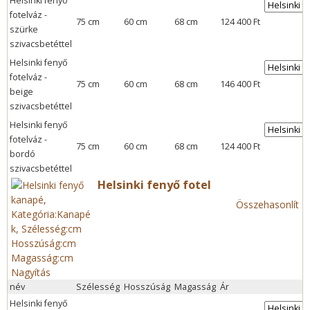
Helsinki fenyő
fotelváz -
75 cm
60 cm
68 cm
124 400 Ft
szürke
szivacsbetéttel
Helsinki fenyő
fotelváz -
75 cm
60 cm
68 cm
146 400 Ft
beige
szivacsbetéttel
Helsinki fenyő
fotelváz -
75 cm
60 cm
68 cm
124 400 Ft
bordó
szivacsbetéttel
Helsinki fenyő fotel
Összehasonlít
Nagyítás
név
Szélesség
Hosszúság
Magasság
Ár
Helsinki fenyő