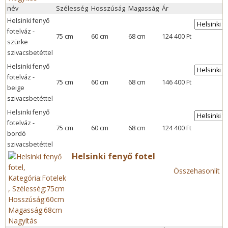
név
Szélesség
Hosszúság
Magasság
Ár
Helsinki fenyő
fotelváz -
75 cm
60 cm
68 cm
124 400 Ft
szürke
szivacsbetéttel
Helsinki fenyő
fotelváz -
75 cm
60 cm
68 cm
146 400 Ft
beige
szivacsbetéttel
Helsinki fenyő
fotelváz -
75 cm
60 cm
68 cm
124 400 Ft
bordó
szivacsbetéttel
Helsinki fenyő fotel
Összehasonlít
Nagyítás