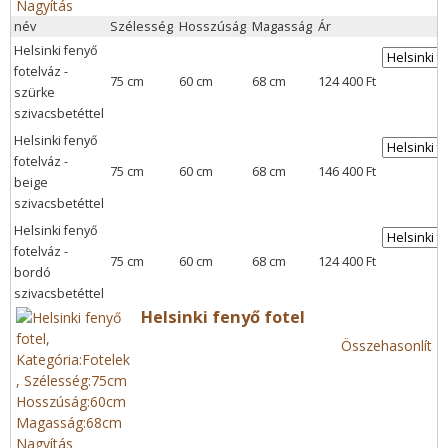
Nagyítás
név
Szélesség
Hosszúság
Magasság
Ár
Helsinki fenyő
fotelváz -
75 cm
60 cm
68 cm
124 400 Ft
szürke
szivacsbetéttel
Helsinki fenyő
fotelváz -
75 cm
60 cm
68 cm
146 400 Ft
beige
szivacsbetéttel
Helsinki fenyő
fotelváz -
75 cm
60 cm
68 cm
124 400 Ft
bordó
szivacsbetéttel
Helsinki fenyő fotel
Összehasonlít
Nagyítás