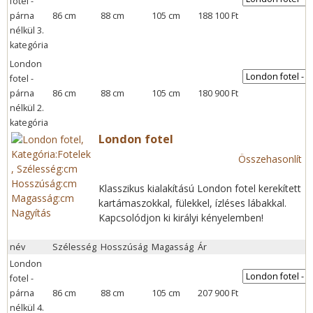
fotel -
párna
86 cm
88 cm
105 cm
188 100 Ft
nélkül 3.
kategória
London
fotel -
párna
86 cm
88 cm
105 cm
180 900 Ft
nélkül 2.
kategória
London fotel
Összehasonlít
Klasszikus kialakítású London fotel kerekített
kartámaszokkal, fülekkel, ízléses lábakkal.
Nagyítás
Kapcsolódjon ki királyi kényelemben!
név
Szélesség
Hosszúság
Magasság
Ár
London
fotel -
párna
86 cm
88 cm
105 cm
207 900 Ft
nélkül 4.