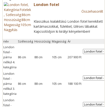
London fotel
Összehasonlít
Klasszikus kialakítású London fotel kerekített
kartámaszokkal, fülekkel, ízléses lábakkal.
Nagyítás
Kapcsolódjon ki királyi kényelemben!
név
Szélesség
Hosszúság
Magasság
Ár
London
fotel -
párna
86 cm
88 cm
105 cm
207 900 Ft
nélkül 4.
kategória
London
fotel -
párna
86 cm
88 cm
105 cm
188 100 Ft
nélkül 3.
kategória
London
fotel -