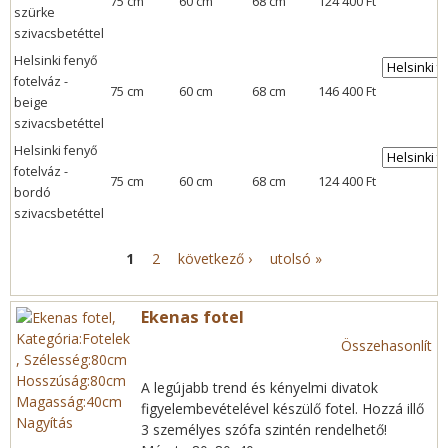
75 cm
60 cm
68 cm
124 400 Ft
szürke
szivacsbetéttel
Helsinki fenyő
fotelváz -
75 cm
60 cm
68 cm
146 400 Ft
beige
szivacsbetéttel
Helsinki fenyő
fotelváz -
75 cm
60 cm
68 cm
124 400 Ft
bordó
szivacsbetéttel
1
2
következő ›
utolsó »
O
l
Ekenas fotel
Összehasonlít
d
A legújabb trend és kényelmi divatok
a
figyelembevételével készülő fotel. Hozzá illő
Nagyítás
3 személyes szófa szintén rendelhető!
l