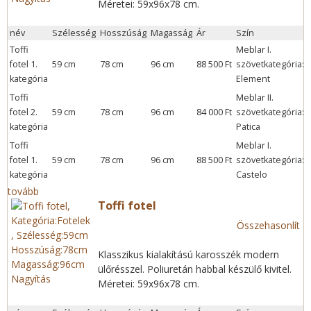
Méretei: 59x96x78 cm.
név
Szélesség
Hosszúság
Magasság
Ár
Szín
Toffi
Meblar I.
fotel 1.
59 cm
78 cm
96 cm
88 500 Ft
szövetkategória:
kategória
Element
í
Toffi
Meblar II.
fotel 2.
59 cm
78 cm
96 cm
84 000 Ft
szövetkategória:
kategória
Patica
í
Toffi
Meblar I.
fotel 1.
59 cm
78 cm
96 cm
88 500 Ft
szövetkategória:
kategória
Castelo
í
tovább
Toffi fotel
Összehasonlít
Klasszikus kialakítású karosszék modern
ülőrésszel. Poliuretán habbal készülő kivitel.
Nagyítás
Méretei: 59x96x78 cm.