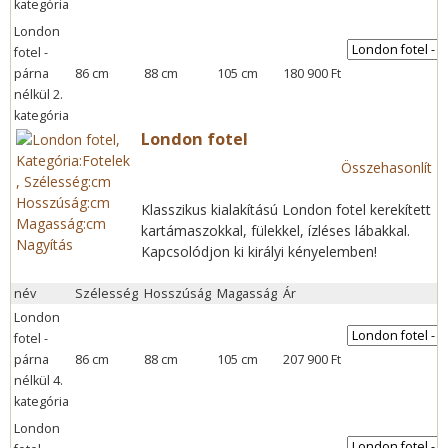
kategória
London
fotel -
párna
86 cm
88 cm
105 cm
180 900 Ft
nélkül 2.
kategória
London fotel
Összehasonlít
Klasszikus kialakítású London fotel kerekített
kartámaszokkal, fülekkel, ízléses lábakkal.
Nagyítás
Kapcsolódjon ki királyi kényelemben!
név
Szélesség
Hosszúság
Magasság
Ár
London
fotel -
párna
86 cm
88 cm
105 cm
207 900 Ft
nélkül 4.
kategória
London