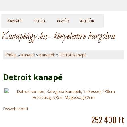
KANAPÉ
FOTEL
EGYÉB
AKCIÓK
Kanapék
Fotelek
Heverők
Kanapéágy.hu
- kényelemre hangolva
Sarok kanapék
Fotelágyak
Franciaágyak
U sarkok
Ülőkék
Topperek
Címlap
»
Kanapé
»
Kanapék
»
Detroit kanapé
Elemes kanapék
J
e
Detroit kanapé
l
e
n
Összehasonlít
252 400 Ft
l