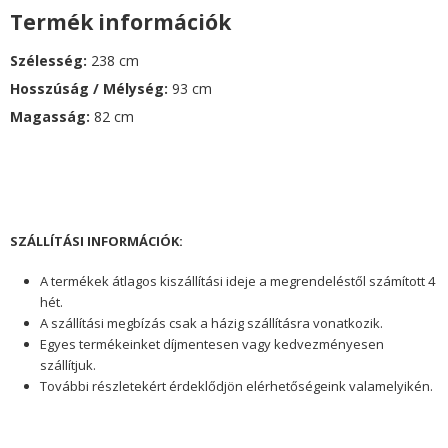
Termék információk
Szélesség:
238 cm
Hosszúság / Mélység:
93 cm
Magasság:
82 cm
g
SZÁLLÍTÁSI INFORMÁCIÓK:
y
A termékek átlagos kiszállítási ideje a megrendeléstől szám
ított 4
i
hét.
A szállítási megbízás csak a házig szállításra vonatkozik.
k
Egyes termékeinket díjmentesen vagy kedvezményesen
szállítjuk.
2
További részletekért érdeklődjön elérhetőségeink valamelyikén.
.