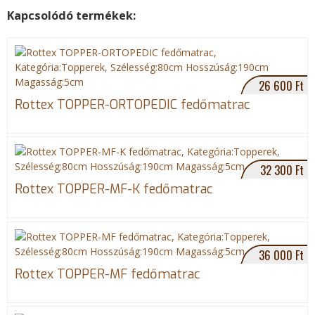
j
Kapcsolódó termékek:
S
G
T
h
o
p
a
o
e
r
g
e
g
e
l
t
26 600 Ft
o
e
Rottex TOPPER-ORTOPEDIC fedőmatrac
n
P
i
F
l
d
a
u
g
c
s
e
e
t
32 300 Ft
b
n
Rottex TOPPER-MF-K fedőmatrac
o
e
o
k
36 000 Ft
Rottex TOPPER-MF fedőmatrac