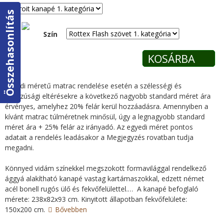
e
Összehasonlítás
g
Szín
i
h
Egyedi méretű matrac rendelése esetén a szélességi és
e
hosszúsági eltérésekre a következő nagyobb standard méret ára
érvényes, amelyhez 20% felár kerül hozzáadásra. Amennyiben a
l
kívánt matrac túlméretnek minősül, úgy a legnagyobb standard
méret ára + 25% felár az irányadó. Az egyedi méret pontos
y
adatait a rendelés leadásakor a Megjegyzés rovatban tudja
megadni.
Könnyed vidám színekkel megszokott formavilággal rendelkező
ággyá alakítható kanapé vastag kartámaszokkal, edzett német
acél bonell rugós ülő és fekvőfelülettel.
…
A kanapé befoglaló
mérete: 238x82x93 cm. Kinyitott állapotban fekvőfelülete:
150x200 cm.
Bővebben