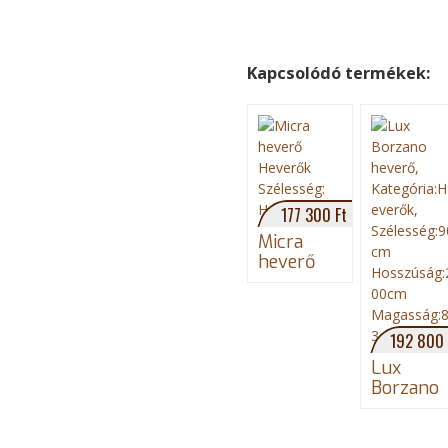
2
.
Kapcsolódó termékek:
j
p
g
177 300 Ft
Micra
heverő
192 800 
Lux
Borzano
heverő