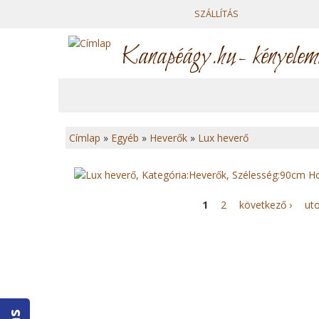
SZÁLLÍTÁS
Kanapéágy.hu
- kényelem
Címlap
»
Egyéb
»
Heverők
»
Lux heverő
J
e
O
1
2
következő ›
uto
l
l
e
d
n
a
l
l