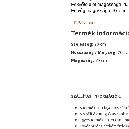
Fekvőfelület magassága: 4
Fejvég magassága: 87 cm
Bővebben
Termék informáci
Szélesség:
90 cm
Hosszúság / Mélység:
200 
Magasság:
70 cm
g
SZÁLLÍTÁSI INFORMÁCIÓK:
y
A termékek átlagos kiszállí
i
A szállítási megbízás csak a
Egyes termékeinket díjment
k
További részletekért érdek