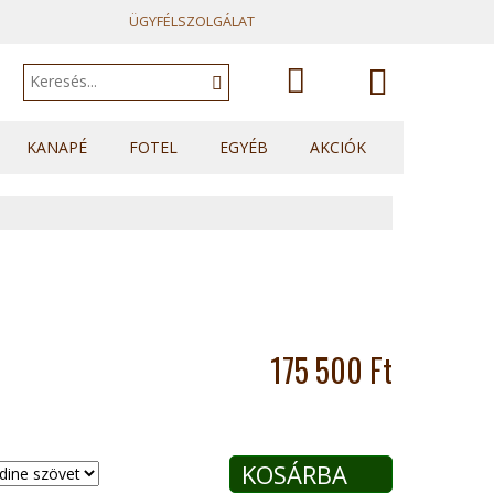
ÜGYFÉLSZOLGÁLAT
A kosár
KANAPÉ
FOTEL
EGYÉB
AKCIÓK
Kanapék
Fotelek
Heverők
üres.
Sarok kanapék
Fotelágyak
Franciaágyak
U sarkok
Ülőkék
Topperek
Elemes kanapék
175 500 Ft