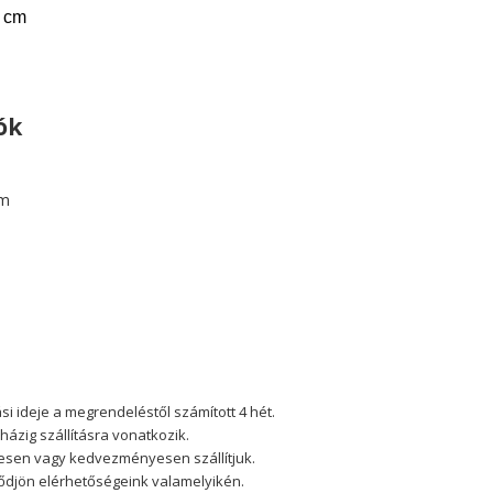
3 cm
ók
cm
tási ideje a megrendeléstől szám
ított 4 hét.
 házig szállításra vonatkozik.
esen vagy kedvezményesen szállítjuk.
lődjön elérhetőségeink valamelyikén.