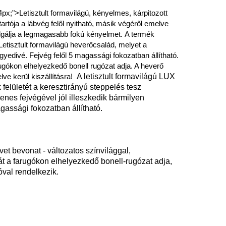
4px;">
Letisztult formavilágú, kényelmes, kárpitozott
tója a lábvég felől nyitható, másik végéről emelve
olgálja a legmagasabb fokú kényelmet.
A termék
 Letisztult formavilágú heverőcsalád, melyet a
gyedivé. Fejvég felől 5 magassági fokozatban állítható.
ugókon elhelyezkedő bonell rugózat adja. A heverő
ve kerül kiszállításra!
A letisztult formavilágú LUX
felületét a keresztirányú steppelés tesz
nes fejvégével jól illeszkedik bármilyen
agassági fokozatban állítható.
et bevonat - változatos színvilággal,
t a farugókon elhelyezkedő bonell-rugózat adja,
val rendelkezik.