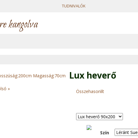
TUDNIVALÓK
re hangolva
Lux heverő
lsó »
Összehasonlít
Szín