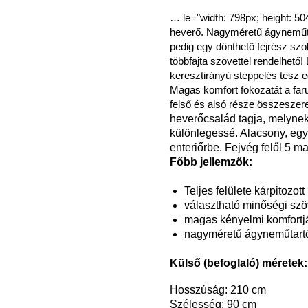
…
le="width: 798px; height: 50
heverő. Nagyméretű ágyneműtar
pedig egy dönthető fejrész sz
többfajta szövettel rendelhető!
keresztirányú steppelés tesz e
Magas komfort fokozatát a far
felső és alsó része összeszerel
heverőcsalád tagja, melynek 
különlegessé. Alacsony, egye
enteriőrbe. Fejvég felől 5 m
Főbb jellemzők:
Teljes felülete kárpitozott
választható minőségi szöv
magas kényelmi komfortjá
nagyméretű ágyneműtartó
Külső (befoglaló) méretek:
Hosszúság: 210 cm
Szélesség: 90 cm