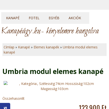
KANAPÉ
FOTEL
EGYÉB
AKCIÓK
Kanapék
Fotelek
Heverők
Kanapéágy.hu
- kényelemre hangolva
Sarok kanapék
Fotelágyak
Franciaágyak
U sarkok
Ülőkék
Topperek
Címlap
»
Kanapé
»
Elemes kanapék
»
Umbria modul elemes
Elemes kanapék
kanapé
J
e
Umbria modul elemes kanapé
l
e
n
Összehasonlít
l
123 900 Ft