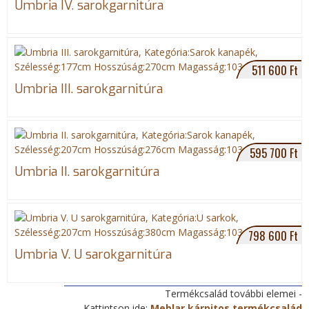
Umbria IV. sarokgarnitúra
c
s
e
e
t
b
n
o
e
o
511 600 Ft
k
Umbria III. sarokgarnitúra
595 700 Ft
Umbria II. sarokgarnitúra
798 600 Ft
Umbria V. U sarokgarnitúra
Termékcsalád további elemei -
Kattintson ide:
Meblar kárpitos termékcsalád