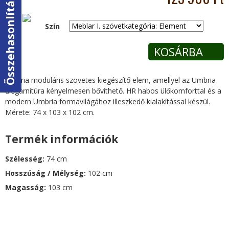
Összehasonlítás
e
Szín
g
i
h
Umbria moduláris szövetes kiegészítő elem, amellyel az Umbria
ülőgarnitúra kényelmesen bővíthető. HR habos ülőkomforttal és a
e
modern Umbria formavilágához illeszkedő kialakítással készül.
Mérete: 74 x 103 x 102 cm.
l
Termék információk
y
Szélesség:
74 cm
Hosszúság / Mélység:
102 cm
Magasság:
103 cm