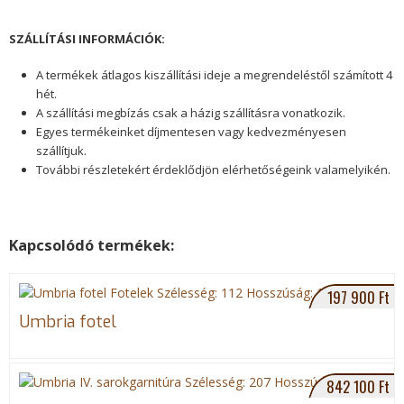
g
SZÁLLÍTÁSI INFORMÁCIÓK:
y
A termékek átlagos kiszállítási ideje a megrendeléstől szám
ított 4
i
hét.
A szállítási megbízás csak a házig szállításra vonatkozik.
k
Egyes termékeinket díjmentesen vagy kedvezményesen
szállítjuk.
2
További részletekért érdeklődjön elérhetőségeink valamelyikén.
.
j
Kapcsolódó termékek:
S
G
T
h
o
p
a
o
e
197 900 Ft
r
g
e
g
Umbria fotel
e
l
t
o
e
n
P
i
F
l
d
842 100 Ft
a
u
g