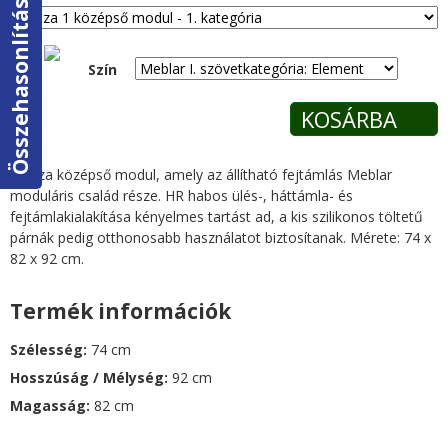
Összehasonlítás
e
g
Szín
i
h
Pienza középső modul, amely az állítható fejtámlás Meblar
e
moduláris család része. HR habos ülés-, háttámla- és
fejtámlakialakítása kényelmes tartást ad, a kis szilikonos töltetű
l
párnák pedig otthonosabb használatot biztosítanak. Mérete: 74 x
82 x 92 cm.
y
Termék információk
Szélesség:
74 cm
Hosszúság / Mélység:
92 cm
Magasság:
82 cm