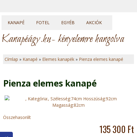
KANAPÉ
FOTEL
EGYÉB
AKCIÓK
Kanapék
Fotelek
Heverők
Kanapéágy.hu
- kényelemre hangolva
Sarok kanapék
Fotelágyak
Franciaágyak
U sarkok
Ülőkék
Topperek
Címlap
»
Kanapé
»
Elemes kanapék
»
Pienza elemes kanapé
Elemes kanapék
J
e
Pienza elemes kanapé
l
e
n
Összehasonlít
135 300 Ft
l