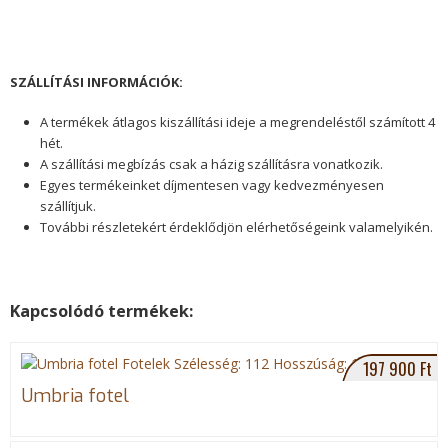
g
SZÁLLÍTÁSI INFORMÁCIÓK:
y
A termékek átlagos kiszállítási ideje a megrendeléstől szám
ított 4
i
hét.
A szállítási megbízás csak a házig szállításra vonatkozik.
k
Egyes termékeinket díjmentesen vagy kedvezményesen
szállítjuk.
2
További részletekért érdeklődjön elérhetőségeink valamelyikén.
.
j
Kapcsolódó termékek:
S
G
T
h
o
p
a
o
e
197 900 Ft
r
g
e
g
Umbria fotel
e
l
t
o
e
n
P
i