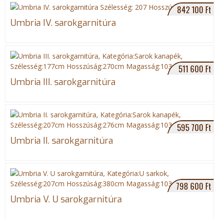
F
l
d
842 100 Ft
a
u
g
Umbria IV. sarokgarnitúra
c
s
e
e
t
b
n
o
e
o
511 600 Ft
k
Umbria III. sarokgarnitúra
595 700 Ft
Umbria II. sarokgarnitúra
798 600 Ft
Umbria V. U sarokgarnitúra